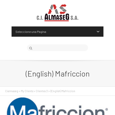
Seleccione una Pagina
(English) Mafriccion
Cialmaseg
>
My Clients
>
Clientes 3
>
(English) Mafriccion