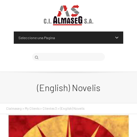
Seleccione una Pagina
(English) Novelis
Cialmaseg
>
My Clients
>
Clientes 3
>
(English) Novelis