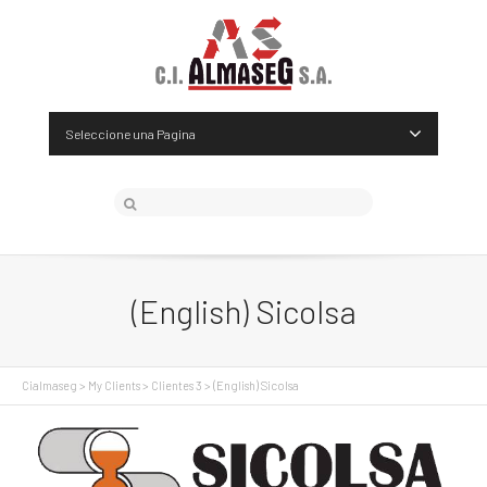
Seleccione una Pagina
(English) Sicolsa
Cialmaseg
>
My Clients
>
Clientes 3
>
(English) Sicolsa